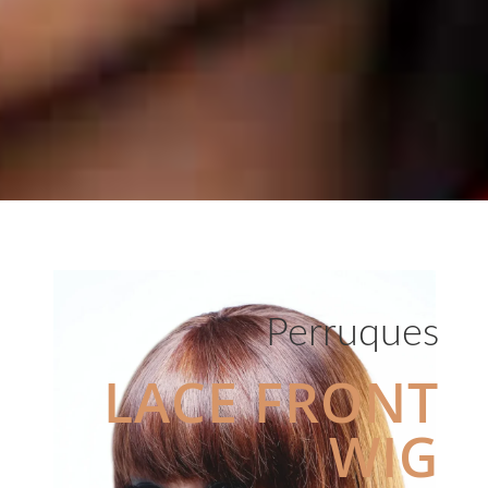
Perruques
LACE FRONT
WIG