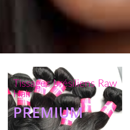
Tissages brésiliens Raw
Hair
PREMIUM