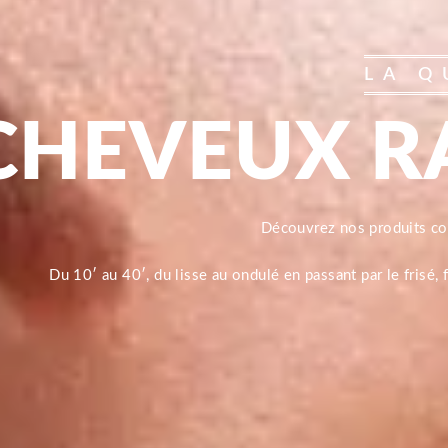
LA Q
CHEVEUX R
Découvrez nos produits 
Du 10′ au 40′, du lisse au ondulé en passant par le frisé,