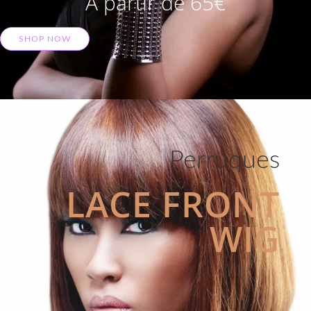
A partir de 65€
SHOP NOW
Perruques
LACE FRONT
WIG