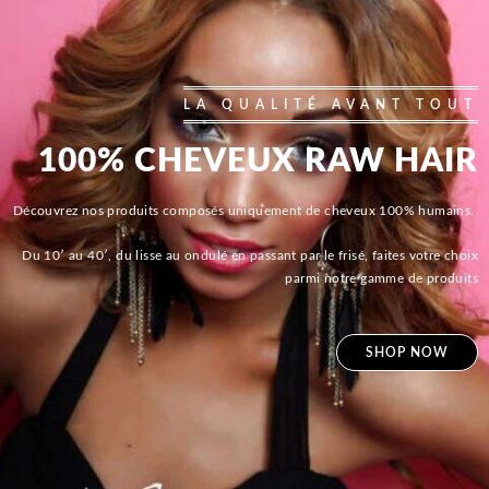
LA QUALITÉ AVANT TOUT
100% CHEVEUX RAW HAIR
Découvrez nos produits composés uniquement de cheveux 100% humains.
Du 10′ au 40′, du lisse au ondulé en passant par le frisé, faites votre choix
parmi notre gamme de produits
SHOP NOW