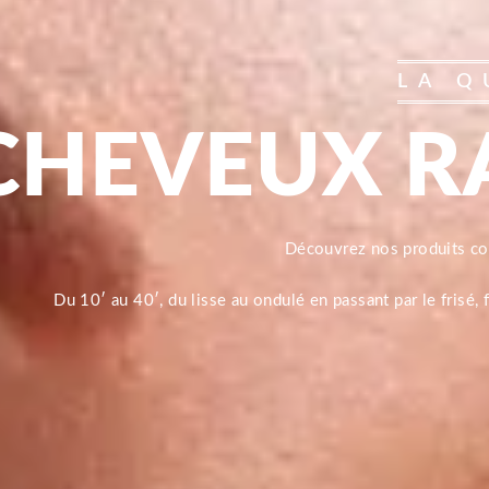
LA Q
CHEVEUX R
Découvrez nos produits 
Du 10′ au 40′, du lisse au ondulé en passant par le frisé,