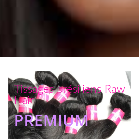
Tissages brésiliens Raw
Hair
PREMIUM