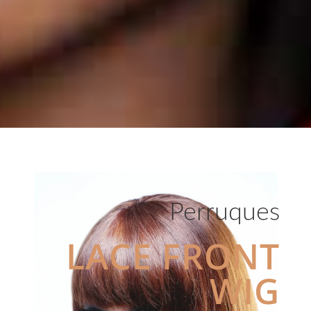
Perruques
LACE FRONT
WIG