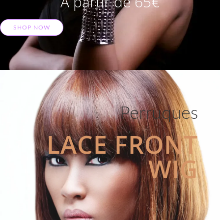
A partir de 65€
SHOP NOW
Perruques
LACE FRONT
WIG