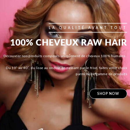
LA QUALITÉ AVANT TOUT
100% CHEVEUX RAW HAIR
Découvrez nos produits composés uniquement de cheveux 100% humains.
Du 10′ au 40′, du lisse au ondulé en passant par le frisé, faites votre choix
parmi notre gamme de produits
SHOP NOW