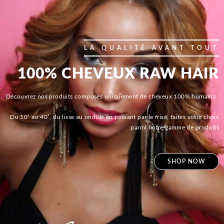
LA QUALITÉ AVANT TOUT
100% CHEVEUX RAW HAIR
Découvrez nos produits composés uniquement de cheveux 100% humains.
Du 10′ au 40′, du lisse au ondulé en passant par le frisé, faites votre choix
parmi notre gamme de produits
SHOP NOW