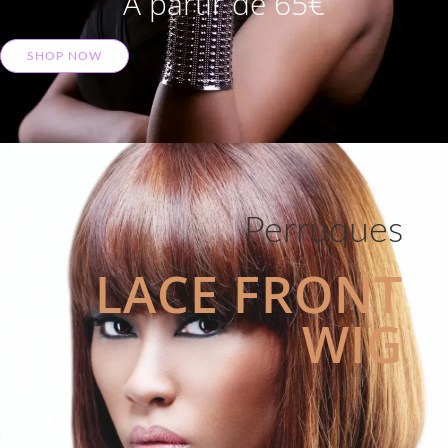
A partir de 65€
SHOP NOW
Perruques
LACE FRONT
WIG