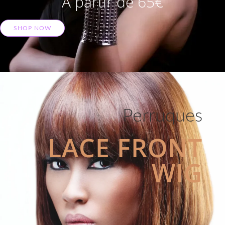
A partir de 65€
SHOP NOW
Perruques
LACE FRONT
WIG