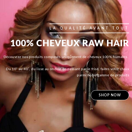
LA QUALITÉ AVANT TOUT
100% CHEVEUX RAW HAIR
Découvrez nos produits composés uniquement de cheveux 100% humains.
Du 10′ au 40′, du lisse au ondulé en passant par le frisé, faites votre choix
parmi notre gamme de produits
SHOP NOW