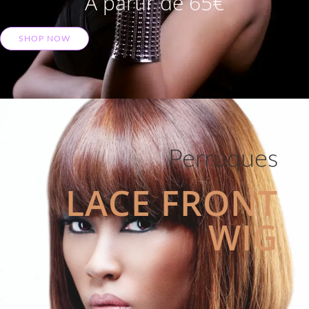
A partir de 65€
SHOP NOW
Perruques
LACE FRONT
WIG