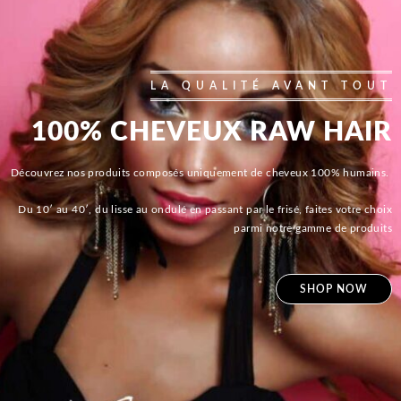
LA QUALITÉ AVANT TOUT
100% CHEVEUX RAW HAIR
Découvrez nos produits composés uniquement de cheveux 100% humains.
Du 10′ au 40′, du lisse au ondulé en passant par le frisé, faites votre choix
parmi notre gamme de produits
SHOP NOW