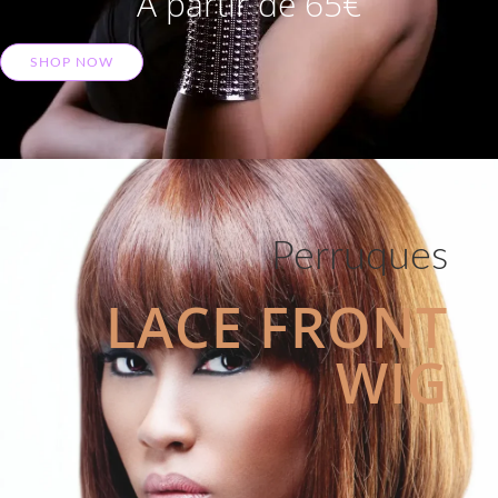
A partir de 65€
SHOP NOW
Perruques
LACE FRONT
WIG