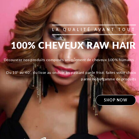
LA QUALITÉ AVANT TOUT
100% CHEVEUX RAW HAIR
Découvrez nos produits composés uniquement de cheveux 100% humains.
Du 10′ au 40′, du lisse au ondulé en passant par le frisé, faites votre choix
parmi notre gamme de produits
SHOP NOW