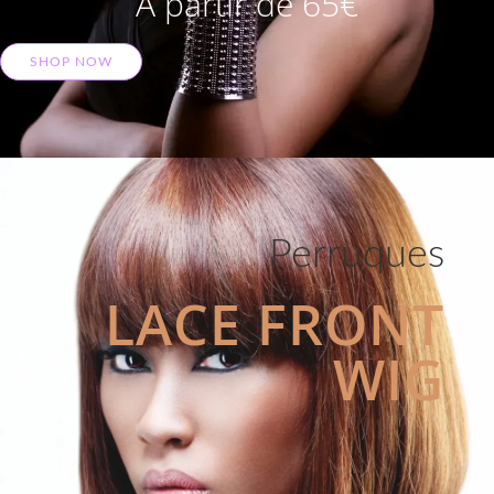
A partir de 65€
SHOP NOW
Perruques
LACE FRONT
WIG