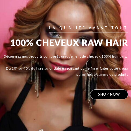
LA QUALITÉ AVANT TOUT
100% CHEVEUX RAW HAIR
Découvrez nos produits composés uniquement de cheveux 100% humains.
Du 10′ au 40′, du lisse au ondulé en passant par le frisé, faites votre choix
parmi notre gamme de produits
SHOP NOW