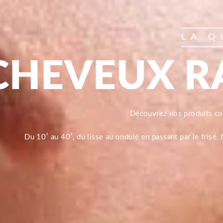
LA Q
CHEVEUX R
Découvrez nos produits 
Du 10′ au 40′, du lisse au ondulé en passant par le frisé,