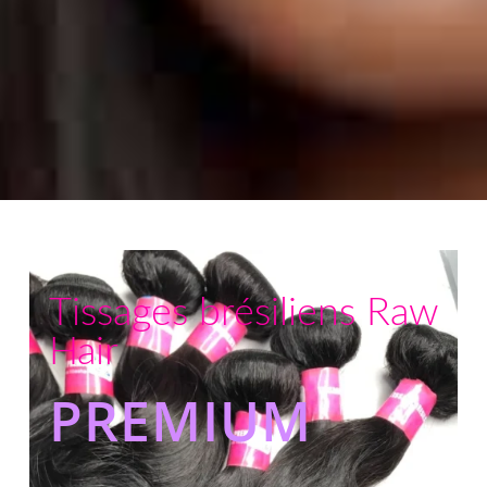
Tissages brésiliens Raw
Hair
PREMIUM