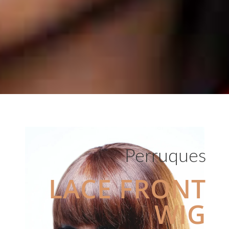
Perruques
LACE FRONT
WIG