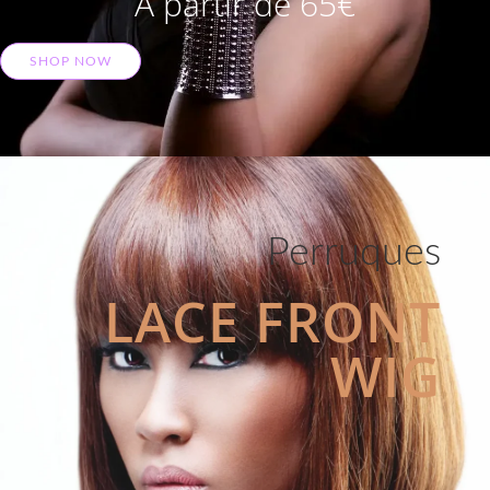
A partir de 65€
SHOP NOW
Perruques
LACE FRONT
WIG