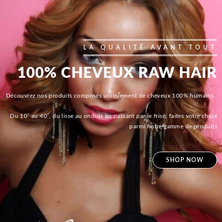
LA QUALITÉ AVANT TOUT
100% CHEVEUX RAW HAIR
Découvrez nos produits composés uniquement de cheveux 100% humains.
Du 10′ au 40′, du lisse au ondulé en passant par le frisé, faites votre choix
parmi notre gamme de produits
SHOP NOW