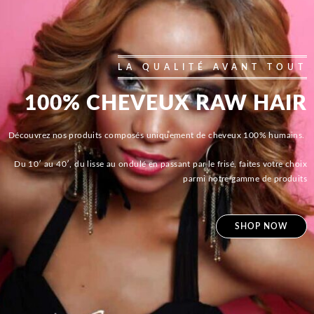
LA QUALITÉ AVANT TOUT
100% CHEVEUX RAW HAIR
Découvrez nos produits composés uniquement de cheveux 100% humains.
Du 10′ au 40′, du lisse au ondulé en passant par le frisé, faites votre choix
parmi notre gamme de produits
SHOP NOW