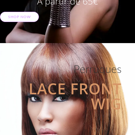
A partir de 65€
SHOP NOW
Perruques
LACE FRONT
WIG