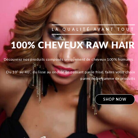
LA QUALITÉ AVANT TOUT
100% CHEVEUX RAW HAIR
Découvrez nos produits composés uniquement de cheveux 100% humains.
Du 10′ au 40′, du lisse au ondulé en passant par le frisé, faites votre choix
parmi notre gamme de produits
SHOP NOW