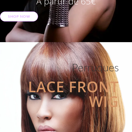
A partir de 65€
SHOP NOW
Perruques
LACE FRONT
WIG