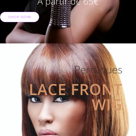
A partir de 65€
SHOP NOW
Perruques
LACE FRONT
WIG