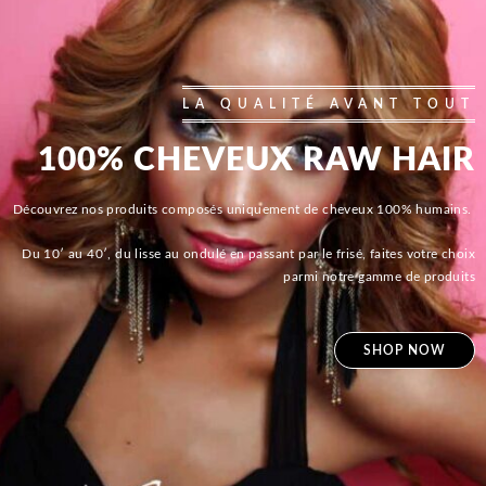
LA QUALITÉ AVANT TOUT
100% CHEVEUX RAW HAIR
Découvrez nos produits composés uniquement de cheveux 100% humains.
Du 10′ au 40′, du lisse au ondulé en passant par le frisé, faites votre choix
parmi notre gamme de produits
SHOP NOW