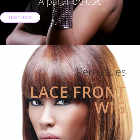
A partir de 65€
SHOP NOW
Perruques
LACE FRONT
WIG