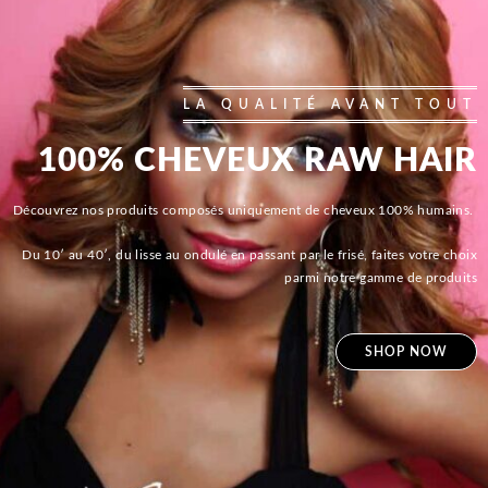
LA QUALITÉ AVANT TOUT
100% CHEVEUX RAW HAIR
Découvrez nos produits composés uniquement de cheveux 100% humains.
Du 10′ au 40′, du lisse au ondulé en passant par le frisé, faites votre choix
parmi notre gamme de produits
SHOP NOW