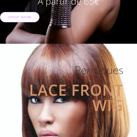
A partir de 65€
SHOP NOW
Perruques
LACE FRONT
WIG