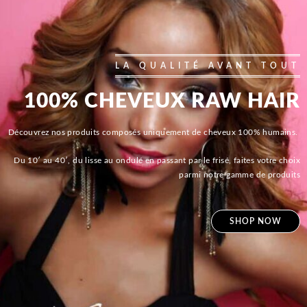
LA QUALITÉ AVANT TOUT
100% CHEVEUX RAW HAIR
Découvrez nos produits composés uniquement de cheveux 100% humains.
Du 10′ au 40′, du lisse au ondulé en passant par le frisé, faites votre choix
parmi notre gamme de produits
SHOP NOW