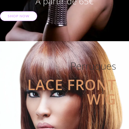
A partir de 65€
SHOP NOW
Perruques
LACE FRONT
WIG