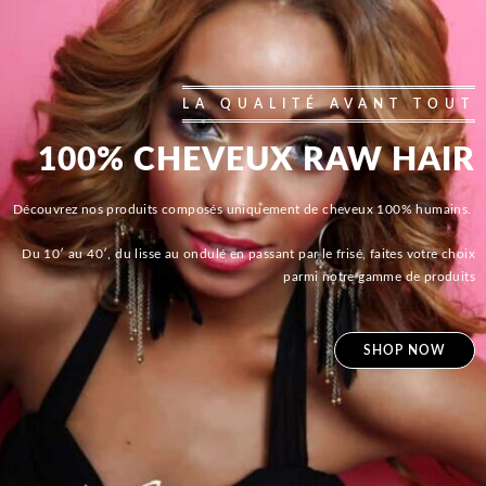
LA QUALITÉ AVANT TOUT
100% CHEVEUX RAW HAIR
Découvrez nos produits composés uniquement de cheveux 100% humains.
Du 10′ au 40′, du lisse au ondulé en passant par le frisé, faites votre choix
parmi notre gamme de produits
SHOP NOW