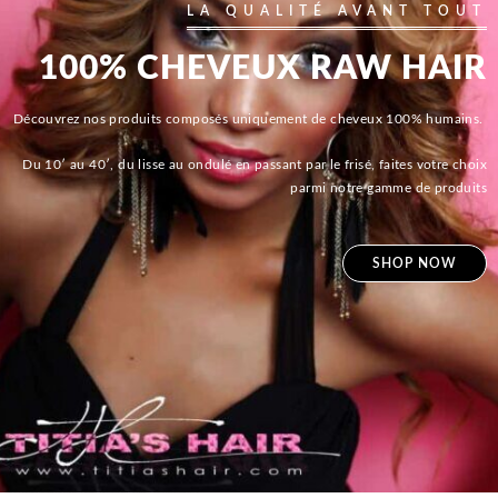
LA QUALITÉ AVANT TOUT
100% CHEVEUX RAW HAIR
Découvrez nos produits composés uniquement de cheveux 100% humains.
Du 10′ au 40′, du lisse au ondulé en passant par le frisé, faites votre choix
parmi notre gamme de produits
SHOP NOW