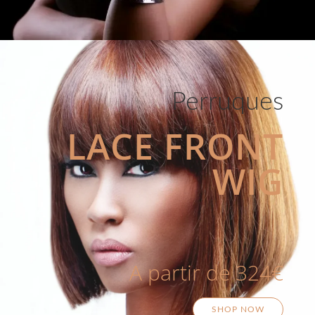
Perruques
LACE FRONT
WIG
A partir de 324€
SHOP NOW