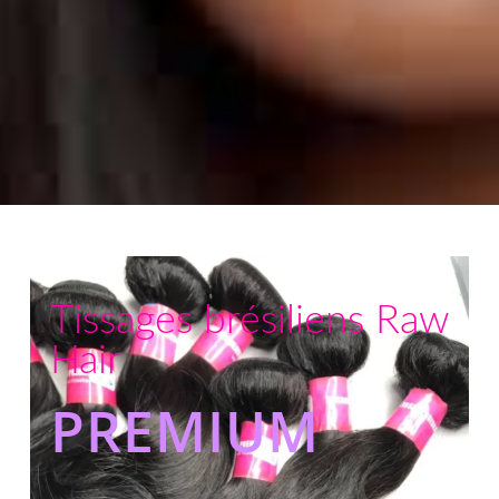
Tissages brésiliens Raw
Hair
PREMIUM