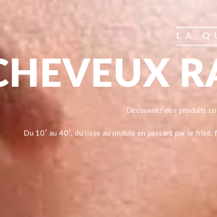
LA Q
CHEVEUX R
Découvrez nos produits 
Du 10′ au 40′, du lisse au ondulé en passant par le frisé,