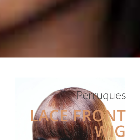
Perruques
LACE FRONT
WIG