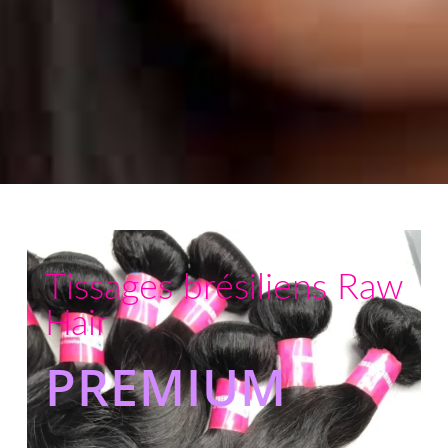
Tissages brésiliens Raw
Hair
PREMIUM