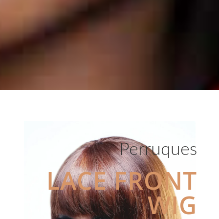
Perruques
LACE FRONT
WIG