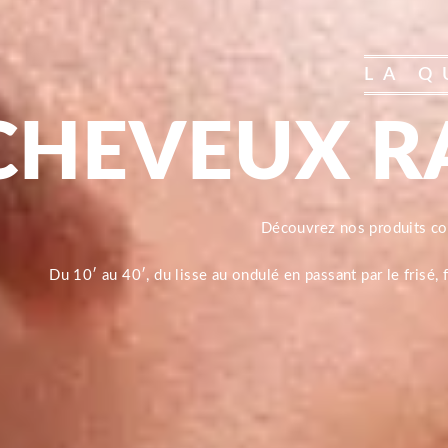
LA Q
CHEVEUX R
Découvrez nos produits 
Du 10′ au 40′, du lisse au ondulé en passant par le frisé,