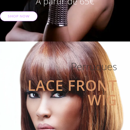
A partir de 65€
SHOP NOW
Perruques
LACE FRONT
WIG