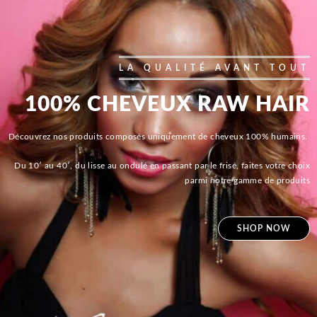
LA QUALITÉ AVANT TOUT
100% CHEVEUX RAW HAIR
Découvrez nos produits composés uniquement de cheveux 100% humains.
Du 10′ au 40′, du lisse au ondulé en passant par le frisé, faites votre choix
parmi notre gamme de produits
SHOP NOW