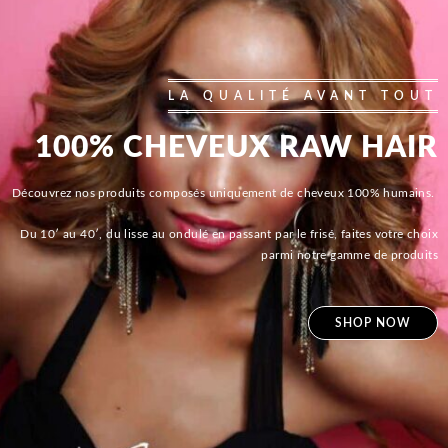
LA QUALITÉ AVANT TOUT
100% CHEVEUX RAW HAIR
Découvrez nos produits composés uniquement de cheveux 100% humains.
Du 10′ au 40′, du lisse au ondulé en passant par le frisé, faites votre choix
parmi notre gamme de produits
SHOP NOW