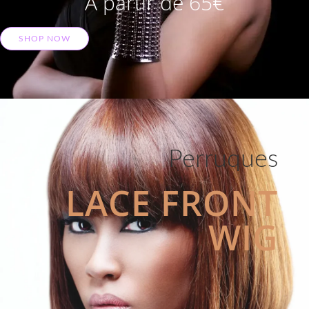
A partir de 65€
SHOP NOW
Perruques
LACE FRONT
WIG