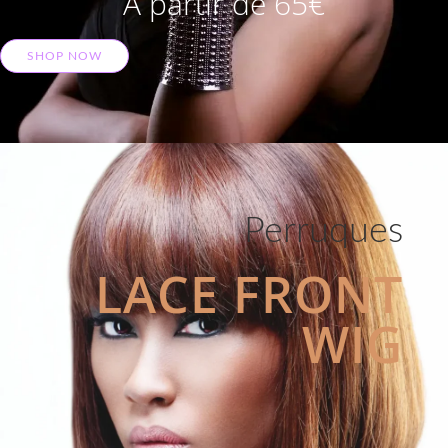
A partir de 65€
SHOP NOW
Perruques
LACE FRONT
WIG