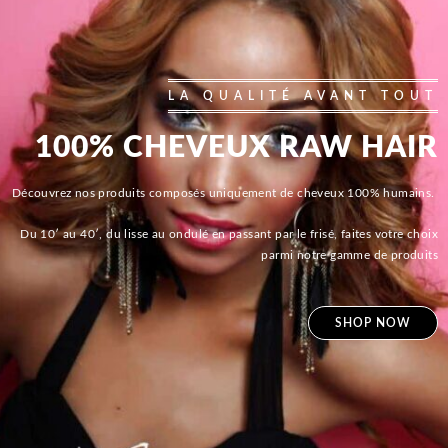
LA QUALITÉ AVANT TOUT
100% CHEVEUX RAW HAIR
Découvrez nos produits composés uniquement de cheveux 100% humains.
Du 10′ au 40′, du lisse au ondulé en passant par le frisé, faites votre choix
parmi notre gamme de produits
SHOP NOW