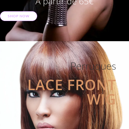
A partir de 65€
SHOP NOW
Perruques
LACE FRONT
WIG