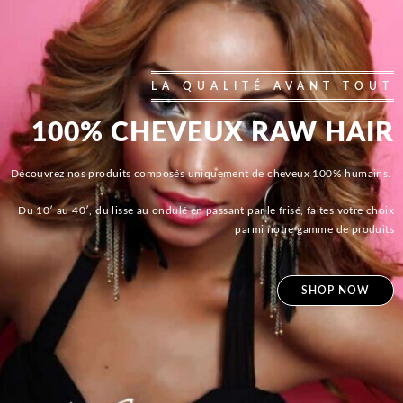
LA QUALITÉ AVANT TOUT
100% CHEVEUX RAW HAIR
Découvrez nos produits composés uniquement de cheveux 100% humains.
Du 10′ au 40′, du lisse au ondulé en passant par le frisé, faites votre choix
parmi notre gamme de produits
SHOP NOW