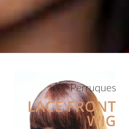
Perruques
LACE FRONT
WIG