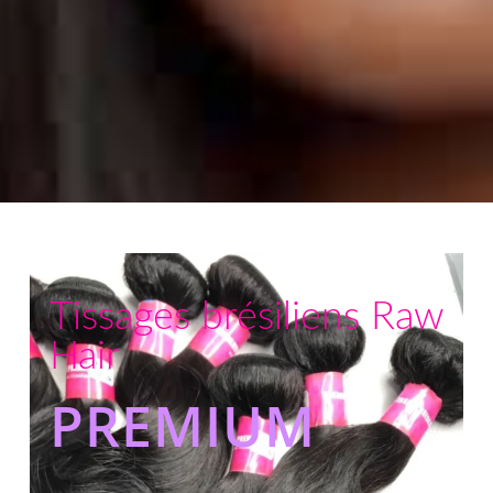
Tissages brésiliens Raw
Hair
PREMIUM