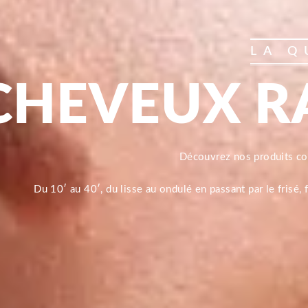
LA Q
CHEVEUX R
Découvrez nos produits 
Du 10′ au 40′, du lisse au ondulé en passant par le frisé,