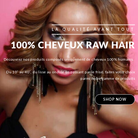
LA QUALITÉ AVANT TOUT
100% CHEVEUX RAW HAIR
Découvrez nos produits composés uniquement de cheveux 100% humains.
Du 10′ au 40′, du lisse au ondulé en passant par le frisé, faites votre choix
parmi notre gamme de produits
SHOP NOW