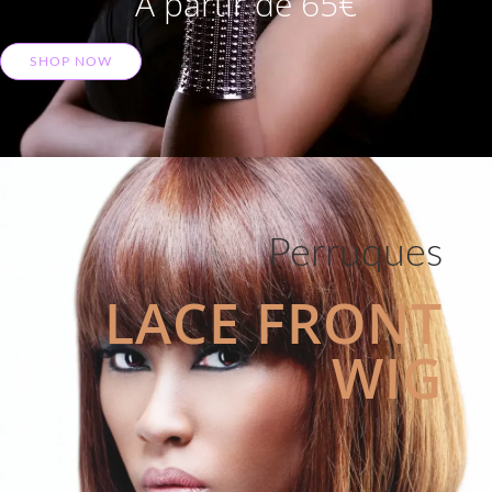
A partir de 65€
SHOP NOW
Perruques
LACE FRONT
WIG