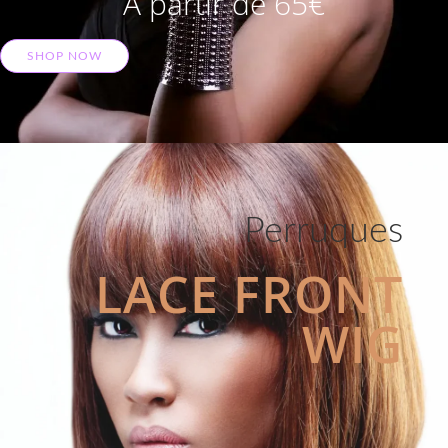
A partir de 65€
SHOP NOW
Perruques
LACE FRONT
WIG