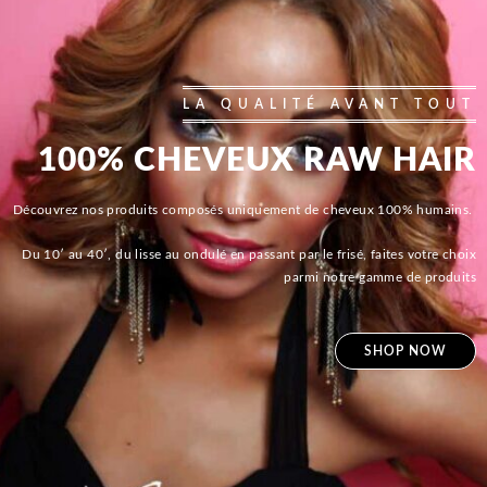
LA QUALITÉ AVANT TOUT
100% CHEVEUX RAW HAIR
Découvrez nos produits composés uniquement de cheveux 100% humains.
Du 10′ au 40′, du lisse au ondulé en passant par le frisé, faites votre choix
parmi notre gamme de produits
SHOP NOW