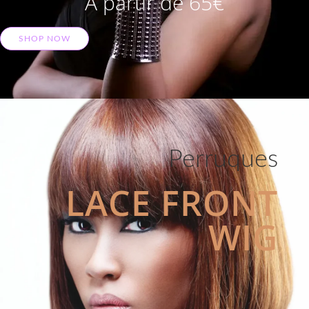
A partir de 65€
SHOP NOW
Perruques
LACE FRONT
WIG