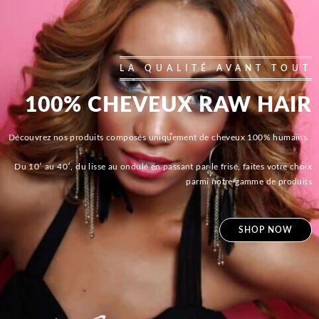
LA QUALITÉ AVANT TOUT
100% CHEVEUX RAW HAIR
Découvrez nos produits composés uniquement de cheveux 100% humains.
Du 10′ au 40′, du lisse au ondulé en passant par le frisé, faites votre choix
parmi notre gamme de produits
SHOP NOW