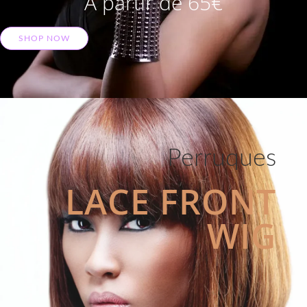
A partir de 65€
SHOP NOW
Perruques
LACE FRONT
WIG