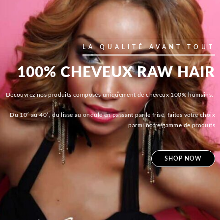
LA QUALITÉ AVANT TOUT
100% CHEVEUX RAW HAIR
Découvrez nos produits composés uniquement de cheveux 100% humains.
Du 10′ au 40′, du lisse au ondulé en passant par le frisé, faites votre choix
parmi notre gamme de produits
SHOP NOW