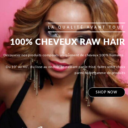
LA QUALITÉ AVANT TOUT
100% CHEVEUX RAW HAIR
Découvrez nos produits composés uniquement de cheveux 100% humains.
Du 10′ au 40′, du lisse au ondulé en passant par le frisé, faites votre choix
parmi notre gamme de produits
SHOP NOW