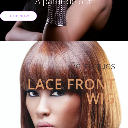
A partir de 65€
SHOP NOW
Perruques
LACE FRONT
WIG