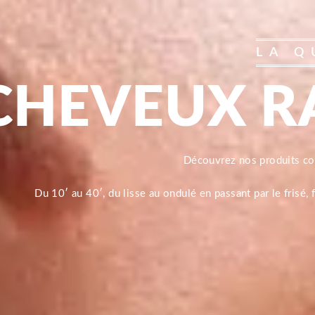
LA Q
CHEVEUX R
Découvrez nos produits 
Du 10′ au 40′, du lisse au ondulé en passant par le frisé,