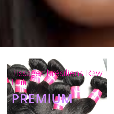
Tissages brésiliens Raw
Hair
PREMIUM