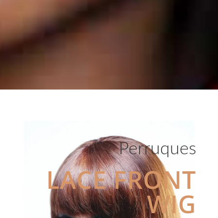
Perruques
LACE FRONT
WIG