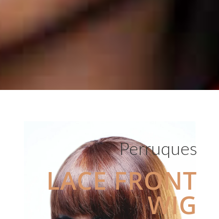
Perruques
LACE FRONT
WIG