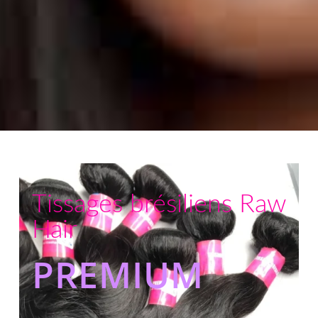
Tissages brésiliens Raw
Hair
PREMIUM