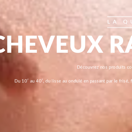
LA Q
CHEVEUX R
Découvrez nos produits 
Du 10′ au 40′, du lisse au ondulé en passant par le frisé,