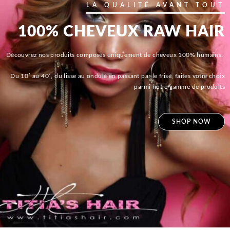
LA QUALITÉ AVANT TOUT
100% CHEVEUX RAW HAIR
Découvrez nos produits composés uniquement de cheveux 100% humains.
Du 10′ au 40′, du lisse au ondulé en passant par le frisé, faites votre choix
parmi notre gamme de produits
SHOP NOW