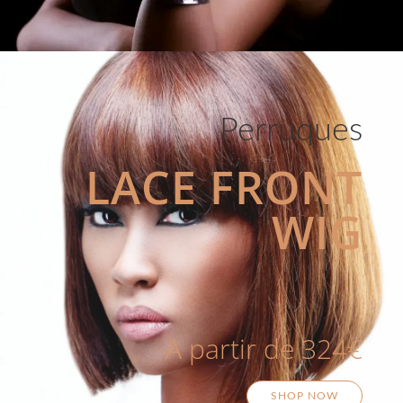
Perruques
LACE FRONT
WIG
A partir de 324€
SHOP NOW