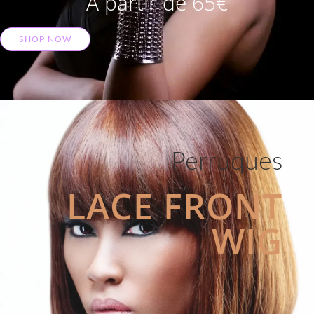
A partir de 65€
SHOP NOW
Perruques
LACE FRONT
WIG