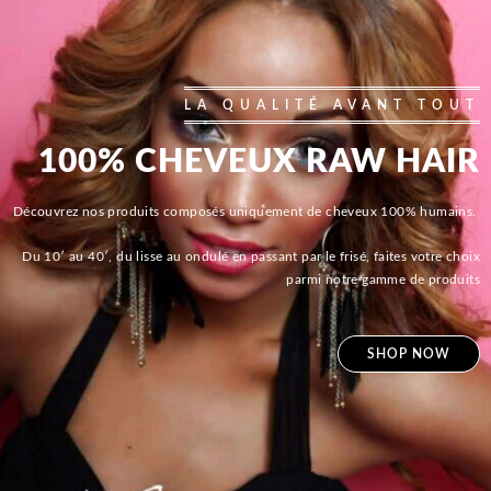
LA QUALITÉ AVANT TOUT
100% CHEVEUX RAW HAIR
Découvrez nos produits composés uniquement de cheveux 100% humains.
Du 10′ au 40′, du lisse au ondulé en passant par le frisé, faites votre choix
parmi notre gamme de produits
SHOP NOW