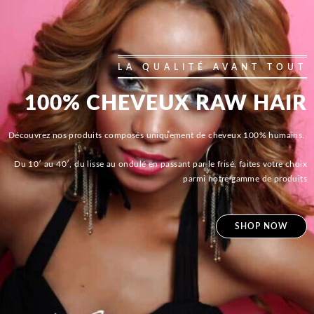
LA QUALITÉ AVANT TOUT
100% CHEVEUX RAW HAIR
Découvrez nos produits composés uniquement de cheveux 100% humains.
Du 10′ au 40′, du lisse au ondulé en passant par le frisé, faites votre choix
parmi notre gamme de produits
SHOP NOW