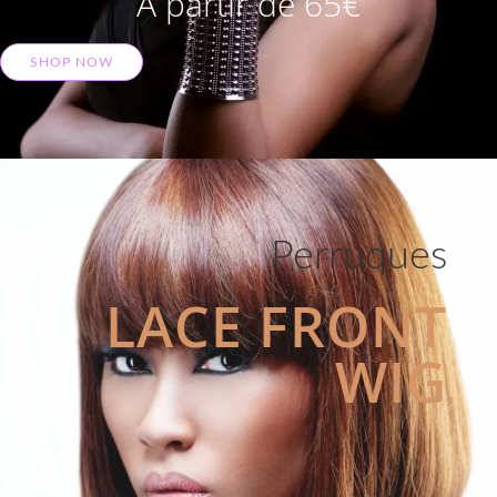
A partir de 65€
SHOP NOW
Perruques
LACE FRONT
WIG