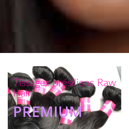
Tissages brésiliens Raw
Hair
PREMIUM