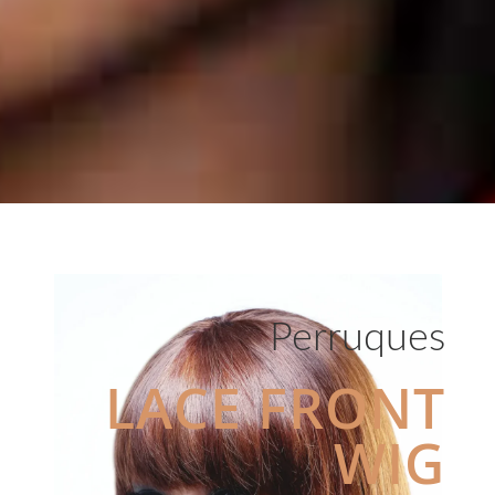
Perruques
LACE FRONT
WIG