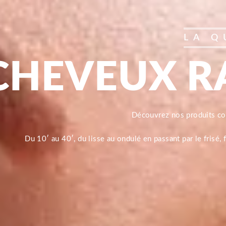
LA Q
CHEVEUX R
Découvrez nos produits 
Du 10′ au 40′, du lisse au ondulé en passant par le frisé,