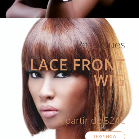
Perruques
LACE FRONT
WIG
A partir de 324€
SHOP NOW