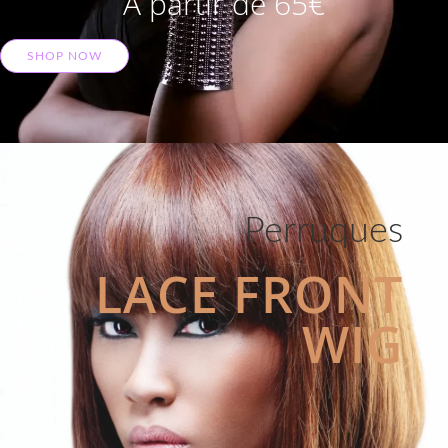
A partir de 65€
SHOP NOW
Perruques
LACE FRONT
WIG