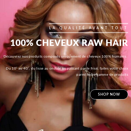
LA QUALITÉ AVANT TOUT
100% CHEVEUX RAW HAIR
Découvrez nos produits composés uniquement de cheveux 100% humains.
Du 10′ au 40′, du lisse au ondulé en passant par le frisé, faites votre choix
parmi notre gamme de produits
SHOP NOW