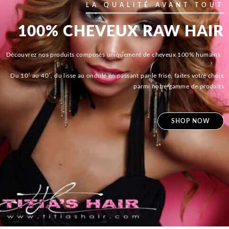
LA QUALITÉ AVANT TOUT
100% CHEVEUX RAW HAIR
Découvrez nos produits composés uniquement de cheveux 100% humains.
Du 10′ au 40′, du lisse au ondulé en passant par le frisé, faites votre choix
parmi notre gamme de produits
SHOP NOW