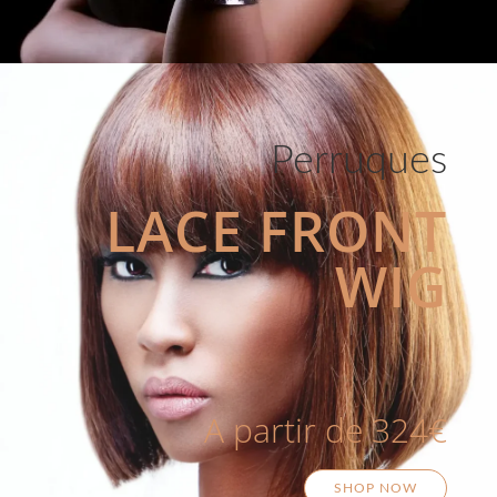
Perruques
LACE FRONT
WIG
A partir de 324€
SHOP NOW