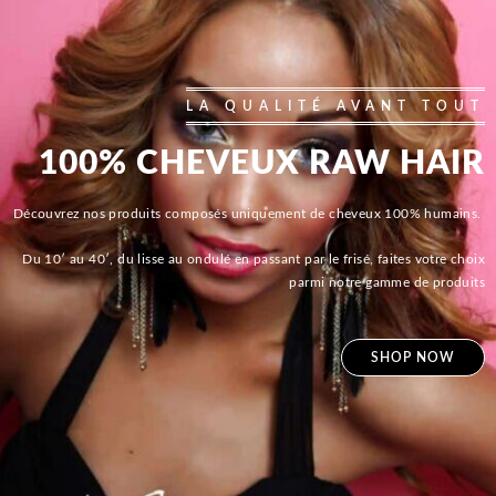
LA QUALITÉ AVANT TOUT
100% CHEVEUX RAW HAIR
Découvrez nos produits composés uniquement de cheveux 100% humains.
Du 10′ au 40′, du lisse au ondulé en passant par le frisé, faites votre choix
parmi notre gamme de produits
SHOP NOW