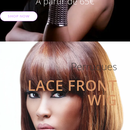
A partir de 65€
SHOP NOW
Perruques
LACE FRONT
WIG