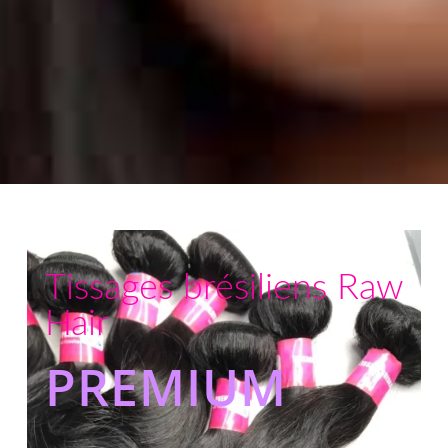
Tissages brésiliens Raw
Hair
PREMIUM