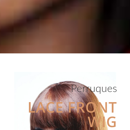
Perruques
LACE FRONT
WIG