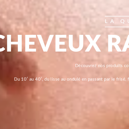
LA Q
CHEVEUX R
Découvrez nos produits 
Du 10′ au 40′, du lisse au ondulé en passant par le frisé,