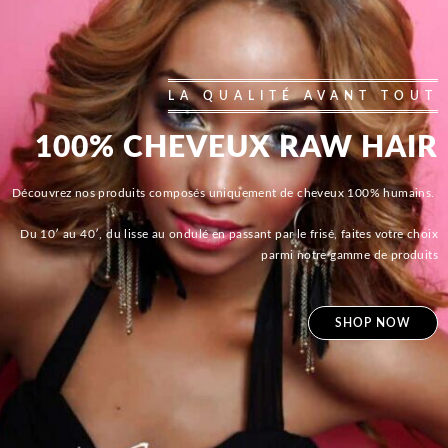
LA QUALITÉ AVANT TOUT
100% CHEVEUX RAW HAIR
Découvrez nos produits composés uniquement de cheveux 100% humains.
Du 10′ au 40′, du lisse au ondulé en passant par le frisé, faites votre choix
parmi notre gamme de produits
SHOP NOW