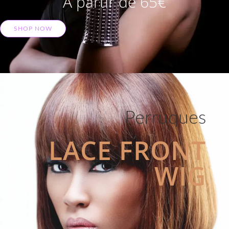
A partir de 65€
SHOP NOW
Perruques
LACE FRONT
WIG