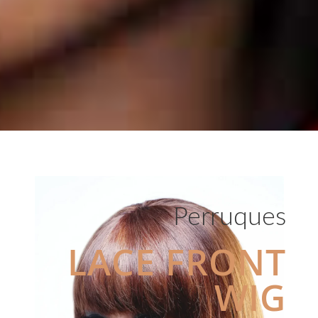
Perruques
LACE FRONT
WIG