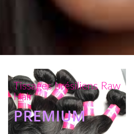
Tissages brésiliens Raw
Hair
PREMIUM