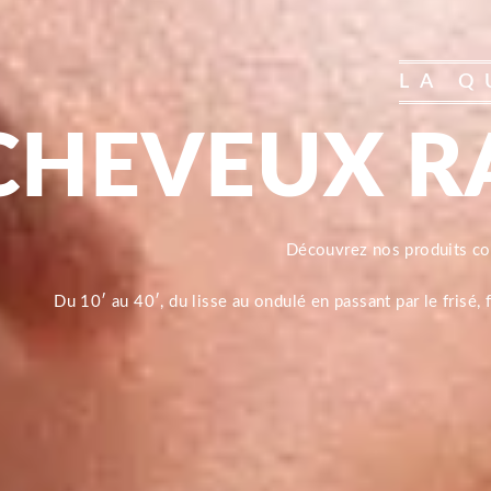
LA Q
CHEVEUX R
Découvrez nos produits 
Du 10′ au 40′, du lisse au ondulé en passant par le frisé,