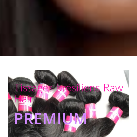
Tissages brésiliens Raw
Hair
PREMIUM