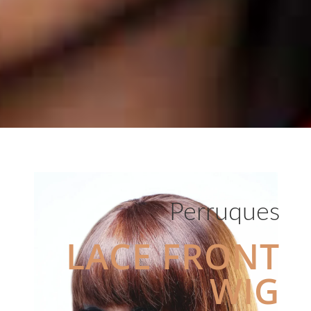
Perruques
LACE FRONT
WIG