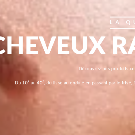
LA Q
CHEVEUX R
Découvrez nos produits 
Du 10′ au 40′, du lisse au ondulé en passant par le frisé,