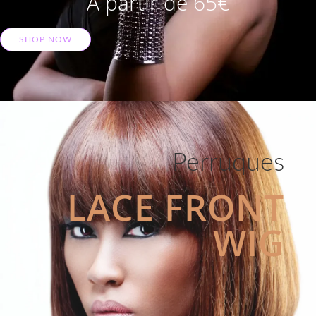
A partir de 65€
SHOP NOW
Perruques
LACE FRONT
WIG