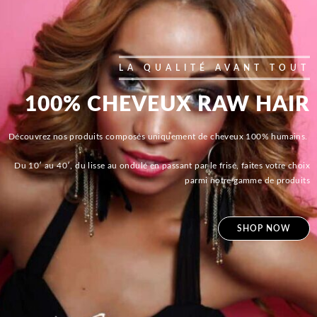
LA QUALITÉ AVANT TOUT
100% CHEVEUX RAW HAIR
Découvrez nos produits composés uniquement de cheveux 100% humains.
Du 10′ au 40′, du lisse au ondulé en passant par le frisé, faites votre choix
parmi notre gamme de produits
SHOP NOW