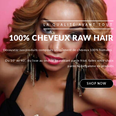
LA QUALITÉ AVANT TOUT
100% CHEVEUX RAW HAIR
Découvrez nos produits composés uniquement de cheveux 100% humains.
Du 10′ au 40′, du lisse au ondulé en passant par le frisé, faites votre choix
parmi notre gamme de produits
SHOP NOW