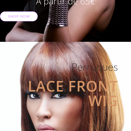
A partir de 65€
SHOP NOW
Perruques
LACE FRONT
WIG