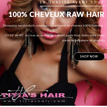
LA QUALITÉ AVANT TOUT
100% CHEVEUX RAW HAIR
Découvrez nos produits composés uniquement de cheveux 100% humains.
Du 10′ au 40′, du lisse au ondulé en passant par le frisé, faites votre choix
parmi notre gamme de produits
SHOP NOW