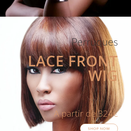
Perruques
LACE FRONT
WIG
A partir de 324€
SHOP NOW