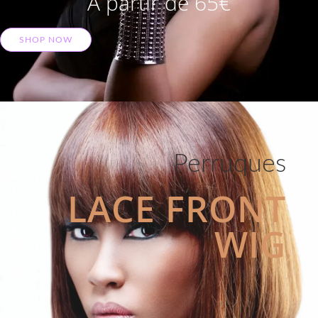
A partir de 65€
SHOP NOW
Perruques
LACE FRONT
WIG