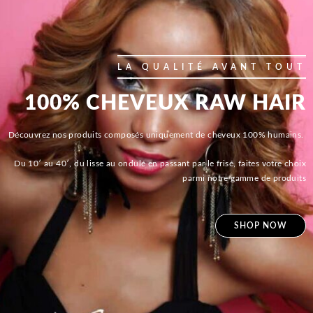
LA QUALITÉ AVANT TOUT
100% CHEVEUX RAW HAIR
Découvrez nos produits composés uniquement de cheveux 100% humains.
Du 10′ au 40′, du lisse au ondulé en passant par le frisé, faites votre choix
parmi notre gamme de produits
SHOP NOW