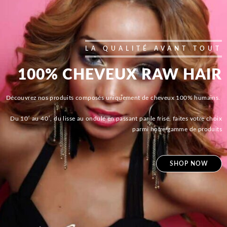
LA QUALITÉ AVANT TOUT
100% CHEVEUX RAW HAIR
Découvrez nos produits composés uniquement de cheveux 100% humains.
Du 10′ au 40′, du lisse au ondulé en passant par le frisé, faites votre choix
parmi notre gamme de produits
SHOP NOW