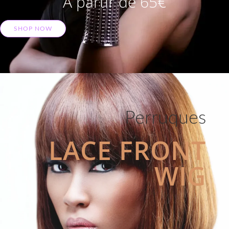
A partir de 65€
SHOP NOW
Perruques
LACE FRONT
WIG