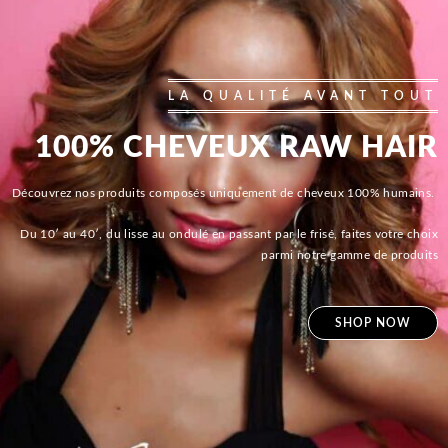
LA QUALITÉ AVANT TOUT
100% CHEVEUX RAW HAIR
Découvrez nos produits composés uniquement de cheveux 100% humains.
Du 10′ au 40′, du lisse au ondulé en passant par le frisé, faites votre choix
parmi notre gamme de produits
SHOP NOW