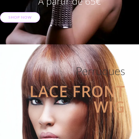
A partir de 65€
SHOP NOW
Perruques
LACE FRONT
WIG